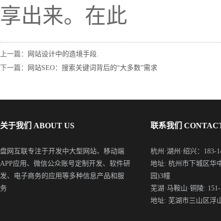
享出来。在此
上一篇：
网站设计中的造境手段.
下一篇：
网站SEO：搜索关键词背后的“大多数”需求
关于我们 ABOUT US
联系我们 CONTACT
盘网互联专注于开发中大型网站、移动端
杭州·湖州·绍兴：183-148
APP应用、微信公众账号定制开发、软件研
地址: 杭州市下城区华
发、电子商务的应用等多种信息产品和服
园)3幢
务
芜湖·马鞍山·铜陵: 151-5
地址: 芜湖市三山区浮