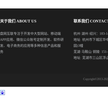
关于我们 ABOUT US
联系我们 CONTACT
盘网互联专注于开发中大型网站、移动端
杭州·湖州·绍兴：183-148
APP应用、微信公众账号定制开发、软件研
地址: 杭州市下城区华
发、电子商务的应用等多种信息产品和服
园)3幢
务
芜湖·马鞍山·铜陵: 151-5
地址: 芜湖市三山区浮
Copyright©2013-2