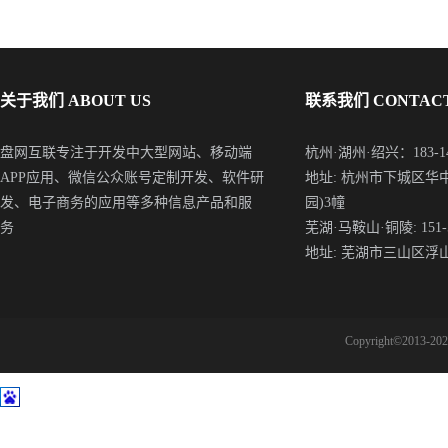
关于我们 ABOUT US
联系我们 CONTACT
盘网互联专注于开发中大型网站、移动端
杭州·湖州·绍兴：183-148
APP应用、微信公众账号定制开发、软件研
地址: 杭州市下城区华
发、电子商务的应用等多种信息产品和服
园)3幢
务
芜湖·马鞍山·铜陵: 151-5
地址: 芜湖市三山区浮
Copyright©2013-2