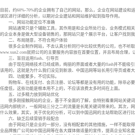
目前，约60%-70%的企业拥有了自己的网站，那么，企业在网站建设
误区进行详细的分析，以期对企业建站和网站维护起到指导作用。
一、网站功能定位不准确
网站通常只是个辅助工具，其作用是和企业所处行业、业务模式相关的
的企业本身是做大型设备销售的，那网站只是个展示平台，让客户找到我
二、布局随意，不符合用户体验
很多企业制作网站，不去认真分析同行中比较优秀的公司，也不听取网
www.xun2.com就把公司的主要服务内容放在首要位置，并且布局合
三、盲目运用flash、引导页
由于现在网络技术已经成熟，绚丽的界面或者大量的flash并不能吸
该用的，这就是为什么我们没见到新浪、中国迅网等站长用引导页或者大量f
四、功能繁多，不切实际。
购物车、在线支付、会员注册、论坛等都是没有用的功能，除非必要，
任度低，这些功能是根本用不上的，不应该浪费太多时间在上面。
五、过多精力放到网站优化
很多刚接触网站的企业，基于不全面的了解，会特别看重网站关键词优
迅网内部统计，一般网站三分之二的流量是长尾关键词带来的。其次，网
什么效果，其实，关于优化的分析，可以到中国迅网的主站帮助区进行
六、缺乏后续营销手段配合
由于网站只是企业的一部分，没有相配套的其他措施，一样不能取得好
业品牌推广公司如中国迅网等在各大媒体做适量的宣传，提高企业知名度