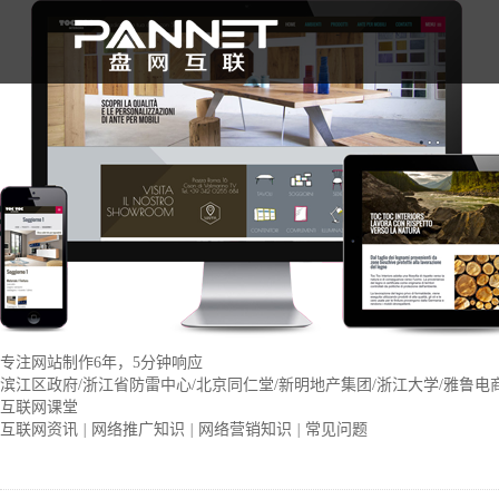
专注网站制作6年，5分钟响应
滨江区政府/浙江省防雷中心/北京同仁堂/新明地产集团/浙江大学/雅鲁电
互联网课堂
互联网资讯
|
网络推广知识
|
网络营销知识
|
常见问题