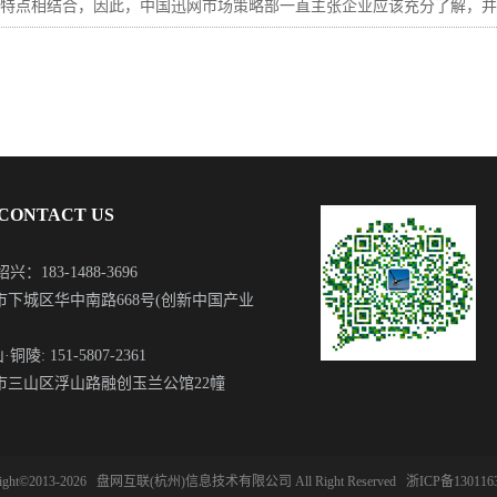
点相结合，因此，中国迅网市场策略部一直主张企业应该充分了解，并
ONTACT US
：183-1488-3696
州市下城区华中南路668号(创新中国产业
陵: 151-5807-2361
湖市三山区浮山路融创玉兰公馆22幢
right©2013-2026
盘网互联(杭州)信息技术有限公司
All Right Reserved
浙ICP备130116