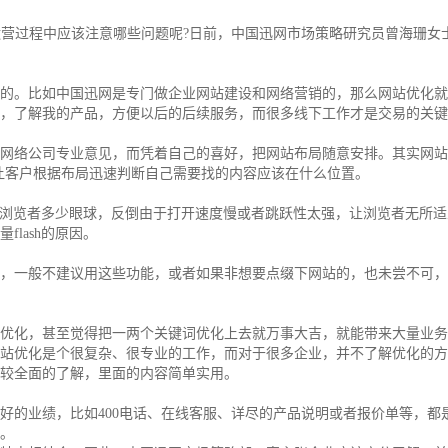
和运营过程中应该注意哪些问题呢?日前，中国迅网市场策略研究员曾海珊女
。比如中国迅网是专门做企业网站建设和网络营销的，那么网站优化就很
，了解我的产品，方便以后的后续服务，而很多线下工作才是交易的关键
络公司专业意见，而凭着自己的喜好，把网站布局随意安排。其实网站
理，让客户根据布局迅速判断自己需要找的内容应该在什么位置。
引浏览者多少眼球，反倒由于打开速度慢或者跳跃性太强，让浏览者无所
lash的原因。
一般不建议用这些功能，或者如果非想要点缀下网站的，也未尝不可，
化，甚至觉得把一两个关键词优化上去就万事大吉，就能带来大量业务
站优化是个很复杂、很专业的工作，而对于很多企业，并不了解优化的方
比较全面的了解，里面的内容简单实用。
的业绩，比如400电话、在线客服、详尽的产品说明或者报价单等，都
。