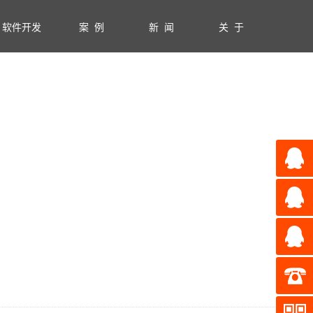
软件开发
案 例
新 闻
关 于