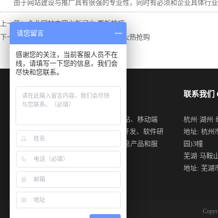
由于网站建设与推广具有很强的专业性，同时有必须和企业具体行业特
上一篇：
企业网站内容少新闻少 更新技巧
请您留言
下一篇：
网银互联世纪城机房受游戏网站火热抢购
感谢您的关注，当前客服人员不在
线，请填写一下您的信息，我们会
尽快和您联系。
关于我们 ABOUT US
联系我们 C
盘网互联专注于开发中大型网站、移动端
杭州·湖州·绍兴
APP应用、微信公众账号定制开发、软件研
地址: 杭
发、电子商务的应用等多种信息产品和服
园)3幢
务
芜湖·马鞍山·铜
地址: 芜
Copy