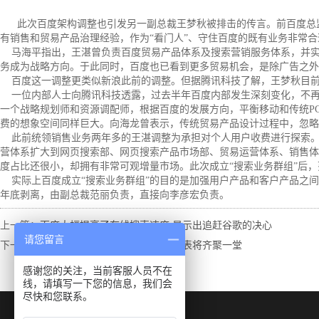
此次百度架构调整也引发另一副总裁王梦秋被排击的传言。前百度总监
有销售和贸易产品治理经验，作为“看门人”、守住百度的既有业务非常
马海平指出，王湛曾负责百度贸易产品体系及搜索营销服务体系，并实施搜
务成为战略方向。于此同时，百度也已看到更多贸易机会，是除广告之
百度这一调整更类似新浪此前的调整。但据腾讯科技了解，王梦秋目前
一位内部人士向腾讯科技透露，过去半年百度内部发生深刻变化，不再
一个战略规划师和资源调配师，根据百度的发展方向，平衡移动和传统P
费的想象空间同样巨大。向海龙曾表示，传统贸易产品设计过程中，忽
此前统领销售业务两年多的王湛调整为承担对个人用户收费进行探索。新
营体系扩大到网页搜索部、网页搜索产品市场部、贸易运营体系、销售体
度占比还很小，却拥有非常可观增量市场。此次成立“搜索业务群组”后
实际上百度成立“搜索业务群组”的目的是加强用户产品和客户产品之间
年底剥离，由副总裁范丽负责，直接向李彦宏负责。
上一篇：
百度大幅提高了在线搜索速度 显示出追赶谷歌的决心
请您留言
下一篇：
2013中国互联网大会临近 电商代表将齐聚一堂
感谢您的关注，当前客服人员不在
线，请填写一下您的信息，我们会
尽快和您联系。