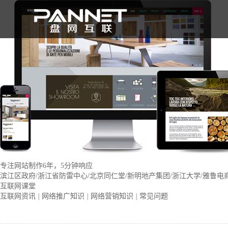
专注网站制作6年，5分钟响应
滨江区政府/浙江省防雷中心/北京同仁堂/新明地产集团/浙江大学/雅鲁电
互联网课堂
互联网资讯
|
网络推广知识
|
网络营销知识
|
常见问题