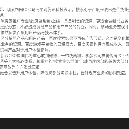
、现爱帮网COO马海平对腾讯科技表示，搜索对于百度来说已是传统业
合适。
索推广专业版(凤巢系统)上线，具备销售的资源，更适合做新兴业务的“
外更好形态，不必造成贸易产品和用户产品的对立。同时，移动业务变现
依然负责百度用户产品与技术体系。
区分贸易产品和用户产品，百度搜索结果不再有广告形式，这才是变化根
C业务的资源。百度游戏平台收入已经很大，百度阅读也拥有现成收入，跟
略贸易产品对于用户体验影响。
浪CEO曹国伟将重心放到微博，一帅统两将，李彦宏同样将传统PC业
系等几大核心体系，其掌控的“搜索业务群组”已成百度内部的超级大部分
，范丽改为向向海龙汇报。
融合以晋升用户体验，降低跨部分沟通本钱，晋升现有业务的协同效应。