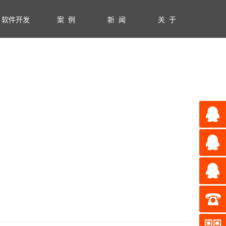
软件开发
案 例
新 闻
关 于