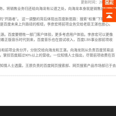
更新时间：
2013-06-23
务，将销售业务归还给向海龙有公道之处，向海龙本身就是销售出身，拥
开路者”。 这一调整的背后体现出百度新思路：搜索“权重”下降，新业
才是百度未来上升路径的枢纽，李彦宏将前项业务交给老臣王湛也放心。
源。百度要牺牲一部门客户体验，更多考虑用户体验。李彦宏可以更像
着正版音乐时代到来，百度音乐也在尝试收入，百度LBS事业部前项收
务和前项业务分开，分别交给向海龙和王湛。向海龙则从负责百度贸易运
，掌控百度超过90%以上的营收。一位知情人士指出，尽管前项收费在百
知情人士透露，王原负责的百度网页搜索部、网页搜索产品市场部已于去