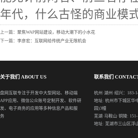
年代，什么古怪的商业模式
上一篇：
聚焦WAP网站建设，移动大潮下的小水花
下一篇：
李彦宏：互联网给传统产业无限机会
关于我们 ABOUT US
联系我们 CONTACT
盘网互联专注于开发中大型网站、移动端
杭州·湖州·绍兴：183-148
APP应用、微信公众账号定制开发、软件研
地址: 杭州市下城区华
发、电子商务的应用等多种信息产品和服
园)3幢
务
芜湖·马鞍山·铜陵: 151-5
地址: 芜湖市三山区浮