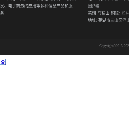
发、电子商务的应用等多种信息产品和服
园)3幢
务
芜湖·马鞍山·铜陵: 151-5
地址: 芜湖市三山区浮
Copyright©2013-2