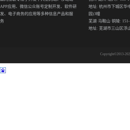
APP应用、微信公众账号定制开发、软件研
地址: 杭州市下城区华
发、电子商务的应用等多种信息产品和服
园)3幢
务
芜湖·马鞍山·铜陵: 151-5
地址: 芜湖市三山区浮
Copyright©2013-2