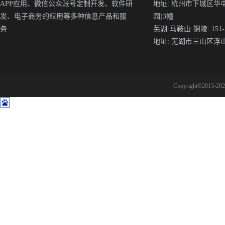
APP应用、微信公众账号定制开发、软件研
地址: 杭州市下城区华
发、电子商务的应用等多种信息产品和服
园)3幢
务
芜湖·马鞍山·铜陵: 151-5
地址: 芜湖市三山区浮
Copyright©2013-2