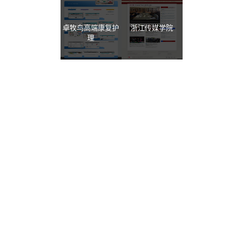
卓牧鸟高端康复护
浙江传媒学院
理