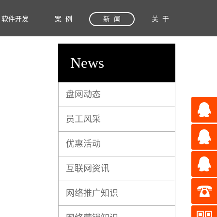
软件开发
案 例
新 闻
关 于
News
盘网动态
员工风采
优惠活动
互联网资讯
网络推广知识