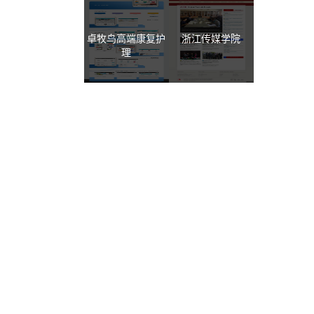
卓牧鸟高端康复护
浙江传媒学院
理