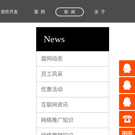
软件开发
案 例
新 闻
关 于
News
盘网动态
员工风采
优惠活动
互联网资讯
网络推广知识