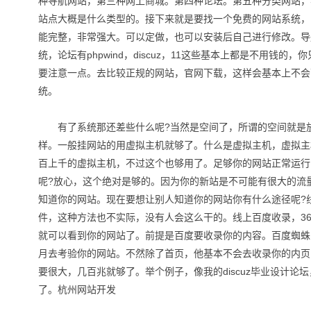
种导航网站，第三种网上商城。第四种论坛。第五种分类网站，
站点大概是什么类型的。接下来就是要找一个免费的网站系统，
能完整，非常强大。可以定做，也可以安装后自己进行修改。导航
统，论坛有phpwind，discuz，11这些基本上都是不用钱
要注意一点。去比较正规的网站，官网下载，这样会基本上不会
统。
有了系统那还差些什么呢?当然是空间了，所谓的空间就是放
样。一般挂网站的用虚拟主机就够了。什么是虚拟主机，虚拟主
百上千的虚拟主机，不过这个也够用了。足够你的网站正常运行
呢?放心，这个绝对是够的。因为你的新站是不可能有很大的流
知道你的网站。现在要想让别人知道你的网站你有什么途径呢?
件，这种方法也不实际，没有人会这么干的。线上百度收录，360
就可以看到你的网站了。前提是百度要收录你的内容。百度蜘蛛
月去考验你的网站。不然除了首页，他基本不会去收录你的内页
要很大，几百兆就够了。举个例子，像我的discuz毕业设计论坛
了。杭州网站开发