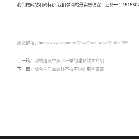
我们做网站明码标价,我们做网站最实惠便宜！业务一：1515807236
原文链接：
http://www.pannet.cn/NewsDetail.aspx?N_id=1286
上一篇：
网站建设中多此一举的建站效果介绍
下一篇：
域名注册商转移不得不说的那些事情