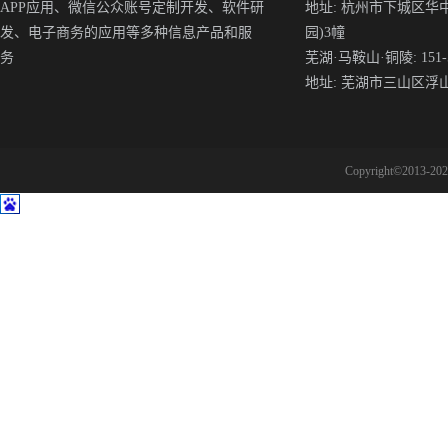
APP应用、微信公众账号定制开发、软件研
地址: 杭州市下城区华
发、电子商务的应用等多种信息产品和服
园)3幢
务
芜湖·马鞍山·铜陵: 151-5
地址: 芜湖市三山区浮
Copyright©2013-2