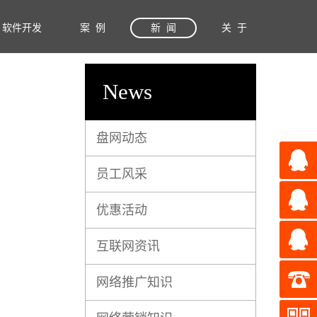
软件开发
案 例
新 闻
关 于
News
盘网动态
员工风采
优惠活动
互联网资讯
网络推广知识