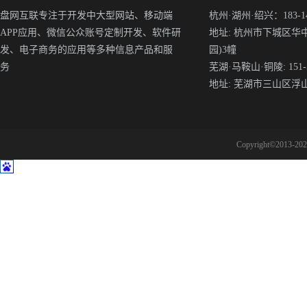
盘网互联专注于开发中大型网站、移动端
杭州·湖州·绍兴：183-148
APP应用、微信公众账号定制开发、软件研
地址: 杭州市下城区华
发、电子商务的应用等多种信息产品和服
园)3幢
务
芜湖·马鞍山·铜陵: 151-5
地址: 芜湖市三山区浮
Copyright©2013-2