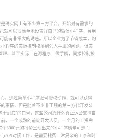
但是确实网上有不少第三方平台，开始对有需求的
自己就可以很简单地设置好自己的微信小程序，费用
，可能有非常大的诱惑。所以企业为了节省成本，购
信小程序的实际控制权落到旁人手里的问题，但实
管理、甚至实际上在源程序上做手脚，间接控制被
省心，通过简单小程序账号授权动作，就可以获得
好的事情，但是随着不少非正规的第三方代开发公
元包干到底’的口号，这些公司靠什么真正运营支撑自
目前，一个成熟的前端开发人员，一个月的工资需
么这个3000元的报价呈现出来的小程序质量可想而
与API对接工作，是需要耗费非常复杂的工序和时