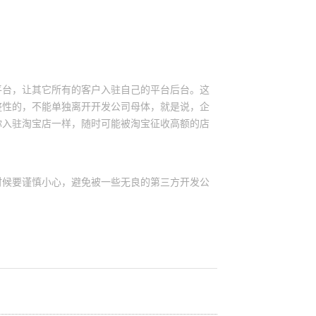
。
平台，让其它所有的客户入驻自己的平台后台。这
整性的，不能单独离开开发公司母体，就是说，企
你入驻淘宝店一样，随时可能被淘宝征收高额的店
时候要谨慎小心，避免被一些无良的第三方开发公