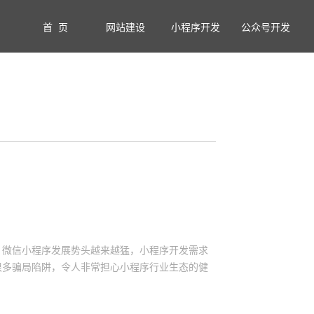
首 页
网站建设
小程序开发
公众号开发
后，微信小程序发展势头越来越猛，小程序开发需求
很多骗局陷阱，令人非常担心小程序行业生态的健