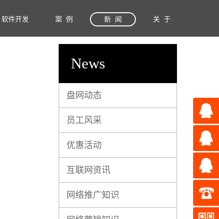
软件开发
案 例
新 闻
关 于
News
盘网动态
员工风采
优惠活动
互联网资讯
网络推广知识