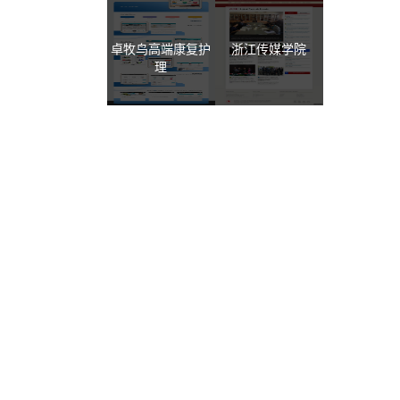
卓牧鸟高端康复护
浙江传媒学院
理