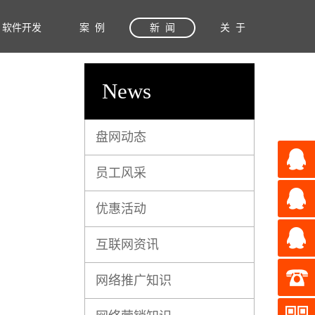
软件开发
案 例
新 闻
关 于
News
盘网动态
员工风采
优惠活动
互联网资讯
网络推广知识