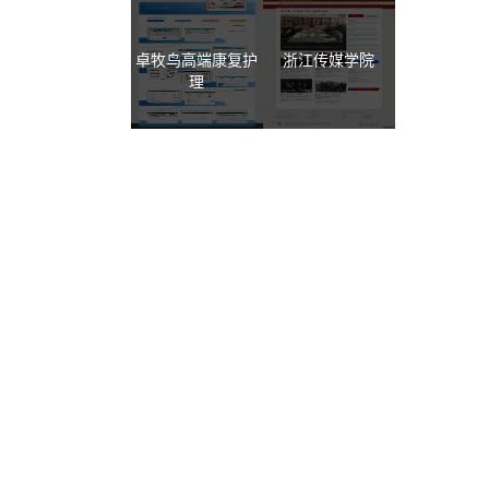
卓牧鸟高端康复护
浙江传媒学院
理