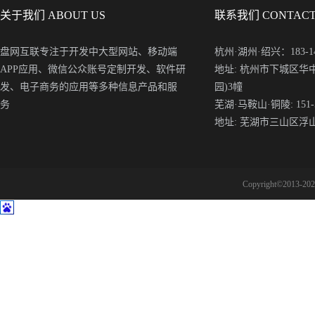
关于我们 ABOUT US
联系我们 CONTACT
盘网互联专注于开发中大型网站、移动端
杭州·湖州·绍兴：183-148
APP应用、微信公众账号定制开发、软件研
地址: 杭州市下城区华
发、电子商务的应用等多种信息产品和服
园)3幢
务
芜湖·马鞍山·铜陵: 151-5
地址: 芜湖市三山区浮
Copyright©2013-2