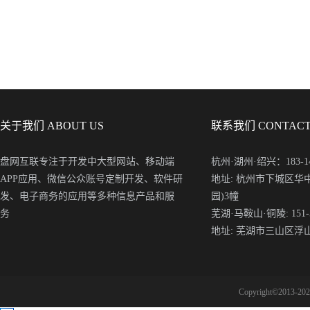
关于我们 ABOUT US
联系我们 CONTACT
盘网互联专注于开发中大型网站、移动端
杭州·湖州·绍兴：183-148
APP应用、微信公众账号定制开发、软件研
地址: 杭州市下城区华
发、电子商务的应用等多种信息产品和服
园)3幢
务
芜湖·马鞍山·铜陵: 151-5
地址: 芜湖市三山区浮
Copyright©2013-2