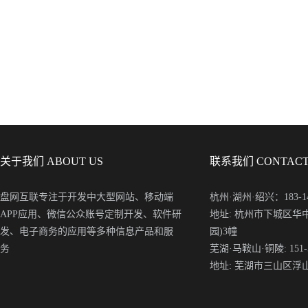
关于我们 ABOUT US
联系我们 CONTACT
盘网互联专注于开发中大型网站、移动端
杭州·湖州·绍兴：183-148
APP应用、微信公众账号定制开发、软件研
地址: 杭州市下城区华
发、电子商务的应用等多种信息产品和服
园)3幢
务
芜湖·马鞍山·铜陵: 151-5
地址: 芜湖市三山区浮