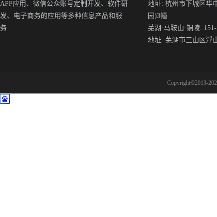
APP应用、微信公众账号定制开发、软件研
地址: 杭州市下城区华
发、电子商务的应用等多种信息产品和服
园)3幢
务
芜湖·马鞍山·铜陵: 151-5
地址: 芜湖市三山区浮
Copyright©2013-2