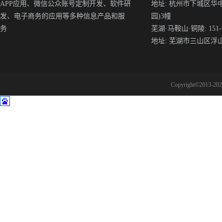
APP应用、微信公众账号定制开发、软件研
地址: 杭州市下城区华
发、电子商务的应用等多种信息产品和服
园)3幢
务
芜湖·马鞍山·铜陵: 151-5
地址: 芜湖市三山区浮
Copyright©2013-2