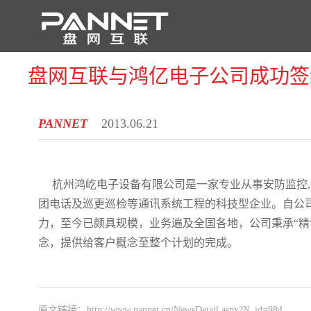
盘网互联与鸿亿电子公司成功签
首 页
PANNET
2013.06.21
杭州鸿屹电子设备有限公司是一家专业从事安防监控,
团电话及巡更巡检等通讯系统工程的科技型企业。自公
力，至今已颇具规模，业务遍及全国各地，公司秉承“精
念，提供给客户概念至整个计划的完成。
原文链接：
http://www.pannet.cn/NewsDetail.aspx?N_id=984