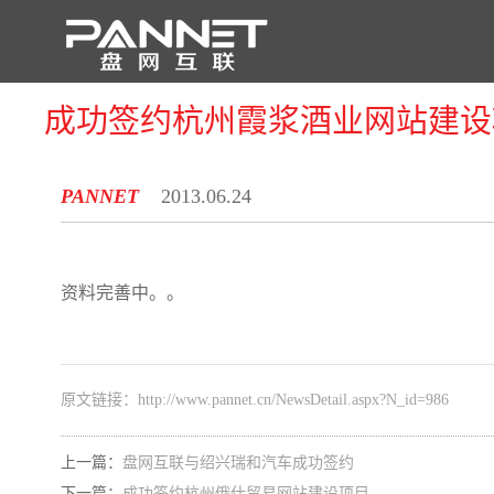
成功签约杭州霞浆酒业网站建设
首 页
PANNET
2013.06.24
资料完善中。。
原文链接：
http://www.pannet.cn/NewsDetail.aspx?N_id=986
上一篇：
盘网互联与绍兴瑞和汽车成功签约
下一篇：
成功签约杭州俄仕贸易网站建设项目