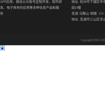
APP应用、微信公众账号定制开发、软件研
地址: 杭州市下城区华
发、电子商务的应用等多种信息产品和服
园)3幢
务
芜湖·马鞍山·铜陵: 151-5
地址: 芜湖市三山区浮
Copyright©2013-2