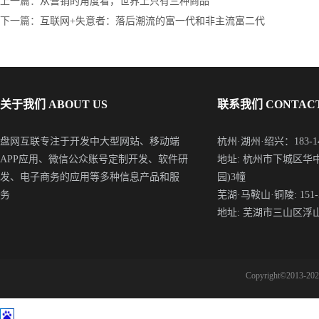
上一篇：
从营销的角度看，世界上只有三种商品
下一篇：
互联网+失意者：落后潮流的富一代和非主流富二代
关于我们 ABOUT US
联系我们 CONTACT
盘网互联专注于开发中大型网站、移动端
杭州·湖州·绍兴：183-148
APP应用、微信公众账号定制开发、软件研
地址: 杭州市下城区华
发、电子商务的应用等多种信息产品和服
园)3幢
务
芜湖·马鞍山·铜陵: 151-5
地址: 芜湖市三山区浮
Copyright©2013-2