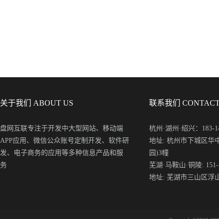
关于我们 ABOUT US
联系我们 CONTACT
盘网互联专注于开发中大型网站、移动端
杭州·湖州·绍兴：183-148
APP应用、微信公众账号定制开发、软件研
地址: 杭州市下城区华
发、电子商务的应用等多种信息产品和服
园)3幢
务
芜湖·马鞍山·铜陵: 151-5
地址: 芜湖市三山区浮