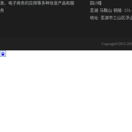
发、电子商务的应用等多种信息产品和服
园)3幢
务
芜湖·马鞍山·铜陵: 151-5
地址: 芜湖市三山区浮
Copyright©2013-2